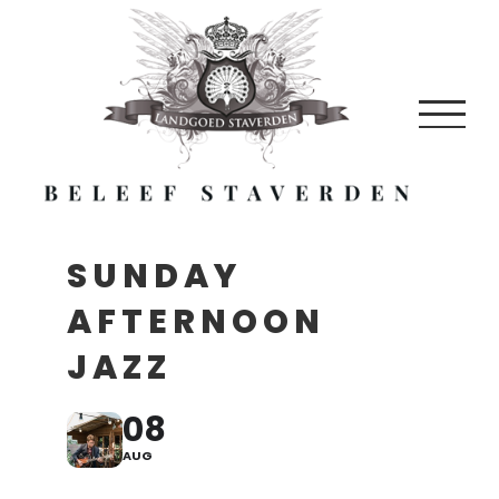
Skip
to
content
SUNDAY
AFTERNOON
JAZZ
08
AUG