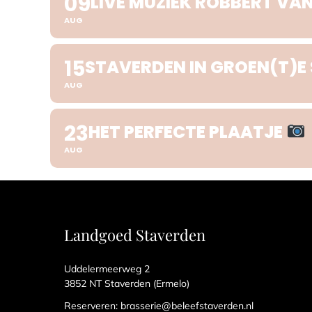
09
LIVE MUZIEK ROBBERT VA
AUG
15
STAVERDEN IN GROEN(T)E 
AUG
23
HET PERFECTE PLAATJE
AUG
Landgoed Staverden
Uddelermeerweg 2
3852 NT Staverden (Ermelo)
Reserveren:
brasserie@beleefstaverden.nl