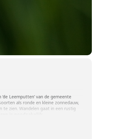
en ‘de Leemputten’ van de gemeente
 soorten als ronde en kleine zonnedauw,
n te zien. Wandelen gaat in een rustig
ren is noodzakelijk.
en geldige donateurspas.
laarzen zijn aan te raden. Niet geschikt