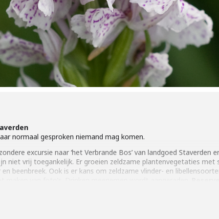
taverden
 waar normaal gesproken niemand mag komen.
zondere excursie naar ‘het Verbrande Bos’ van landgoed Staverden 
jn niet vrij toegankelijk. Er groeien zeldzame plantenvegetaties met
r en beenbreek. Ook is er kans om zeldzame vlinder- en libellensoorte
 het maken van foto’s. Drinken meenemen wordt aangeraden.
Reserve
uur.
s Geldersch Landschap & Kasteelen 2,50 euro p.p. op vertoon van e
verharde paden en door nat grasland. Waterdichte hoge schoenen of 