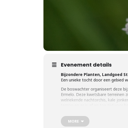
Evenement details
Bijzondere Planten, Landgoed S
Een unieke tocht door een gebied
De boswachter organiseert deze bij
Ermelo. Deze kwetsbare terreinen zi
welriekende nachtorchis, kale jonke
tempo en er is af en toe tijd voor
Tijd:
start om 14.00 uur. Duur: ca. 3 
Deelname:
7,50 euro p.p. Donateur
MORE
Opmerking:
De tocht voert over on