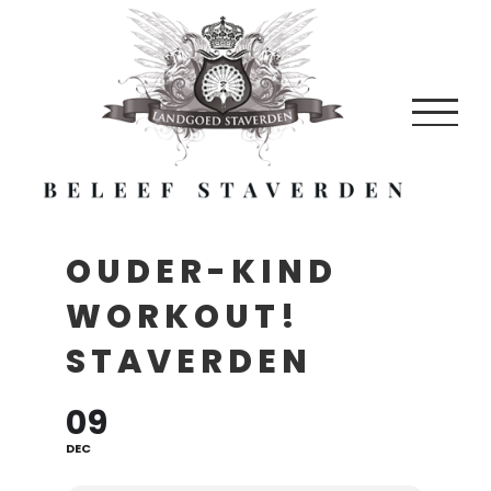
Skip
to
content
OUDER-KIND
WORKOUT!
STAVERDEN
09
DEC