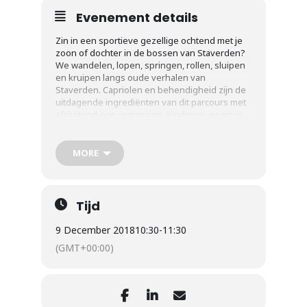
Evenement details
Zin in een sportieve gezellige ochtend met je
zoon of dochter in de bossen van Staverden?
We wandelen, lopen, springen, rollen, sluipen
en kruipen langs oude verhalen van
Staverden. Capriolen en behendigheid zijn de
uitdagende ingrediënten van dit parcours met
afsluitend een verrassing. Kinderen, neem je
ouders op sleeptouw. Ouders, maak het kind in
je los! Vanaf 6 jaar.
MORE
Een leuke samenwerking tussen Brasserie
Staverden en Woodtraining Veluwe (Bernard
Kelderman).
Tijd
Opgeven: is niet nodig
Kosten: er zijn
geen
kosten aan verbonden!
9 December 2018
10:30
-
11:30
(GMT+00:00)
Start en einde: bij Brasserie Staverden
(Uddelermeerweg 2, 3852 N