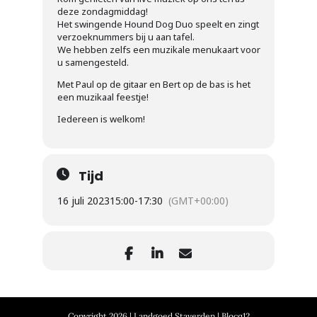
deze zondagmiddag!
Het swingende Hound Dog Duo speelt en zingt
verzoeknummers bij u aan tafel.
We hebben zelfs een muzikale menukaart voor
u samengesteld.
Met Paul op de gitaar en Bert op de bas is het
een muzikaal feestje!
Iedereen is welkom!
Tijd
16 juli 2023
15:00
-
17:30
(GMT+00:00)
Copyright 2026 | Landgoed Staverden | Blocq12