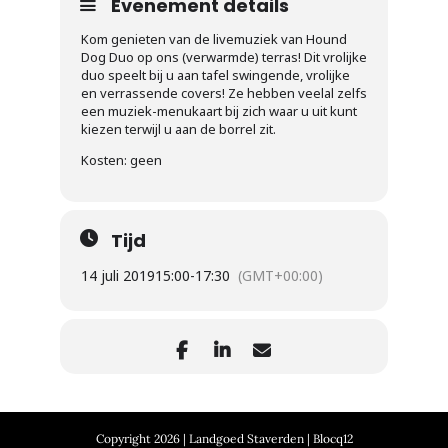
Evenement details
Kom genieten van de livemuziek van Hound
Dog Duo op ons (verwarmde) terras! Dit vrolijke
duo speelt bij u aan tafel swingende, vrolijke
en verrassende covers! Ze hebben veelal zelfs
een muziek-menukaart bij zich waar u uit kunt
kiezen terwijl u aan de borrel zit.
Kosten: geen
Tijd
14 juli 2019
15:00
-
17:30
(GMT+00:00)
Copyright 2026 | Landgoed Staverden | Blocq12