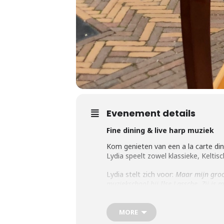
Evenement details
Fine dining & live harp muziek
Kom genieten van een a la carte dine
Lydia speelt zowel klassieke, Keltis
Lydia stelt zich voor:
Maar mijn groo
muziekschool bij Ilse Lassche. Zij i
beginnend is en D het hoogst. Wat spe
Harpmuziek wordt frequent ervaren a
kunnen zijn op uw avondje uit eten in 
MORE
graag tot dan!