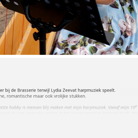
r bij de Brasserie terwijl Lydia Zeevat harpmuziek speelt.
che, romantische maar ook vrolijke stukken.
e
tste hobby is mensen blij maken met mijn harpmuziek. Vanaf mijn 10
s muziek docent geworden nadat ze het conservatorium behaald heeft. M
el ik dan? Van alles kan ik wel antwoorden; Klassieke-, Keltische-, roma
ls rustgevende/relax/ontspannen muziek. Mijn doel van het spelen is o
de Brasserie. Ik werk hier zelf al vijf jaar dus het wordt hoog tijd dat