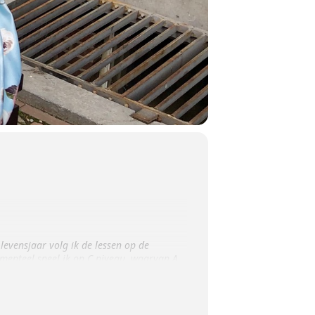
levensjaar volg ik de lessen op de
omenteel speel ik op C niveau, waarvan A
ntische -, vrolijke- en volksmuziek.
m sfeervolle achtergrond muziek te
 ik de gasten mijn muziek laat horen. Heel