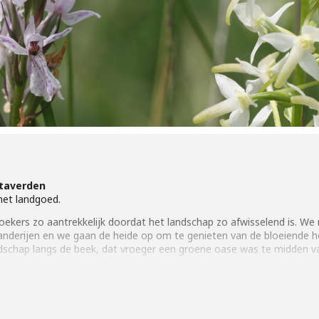
Staverden
et landgoed.
oekers zo aantrekkelijk doordat het landschap zo afwisselend is. W
landerijen en we gaan de heide op om te genieten van de bloeiende h
ndschap langs de beek, dat vroeger een groene oase was te midden va
uur.
n 4 t/m 12 jaar 2,50 euro p.p. Donateurs Geldersch Landschap & Kaste