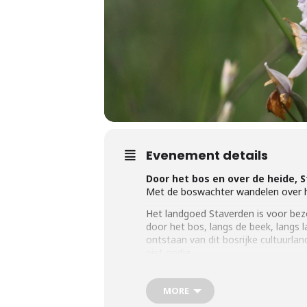
Evenement details
Door het bos en over de heide, 
Met de boswachter wandelen over h
Het landgoed Staverden is voor bez
door het bos, langs de beek, langs 
ontstaan van dit bosrijke cultuurla
niet nodig.
Tijd:
start om 14.00 uur. Duur: ca. 2 
Deelname:
5,00 euro p.p., kindere
MORE
donateurspas.