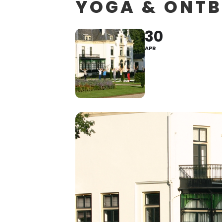
YOGA & ONTB
30
APR