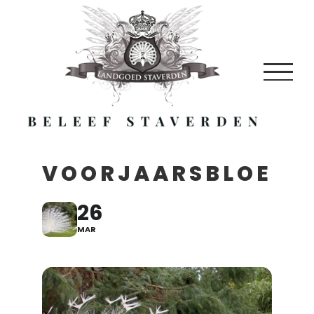
Skip
to
content
VOORJAARSBLOEIE
26
MAR