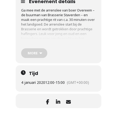
Evenement details
Ga mee met de arrenslee van boer Overeem –
de buurman van Brasserie Staverden – en
maak een prachtige rit van c.a. 30 minuten over
het landgoed. De arrenslee start bij de
Brasserie en wordt getrokken door prachtige
haflingers. Leuk voor jong en oud en een
bijzondere manier om de pracht van het
landgoed te ontdekken!
NB: er is een arrenslee voor 2 en 4 personen
dus het is goed tijdig te reserveren. Ritten te
MORE
reserveren vanaf 12.00 uur
Vooraf reserveren
via
brasserie@beleefstaverden.nl
of 085-
Tijd
4864001
4 januari 2020
12:00
-
15:00
(GMT+00:00)
€ 10,00 p.p.
NB: de rit gaat door bij 4 reserveringen