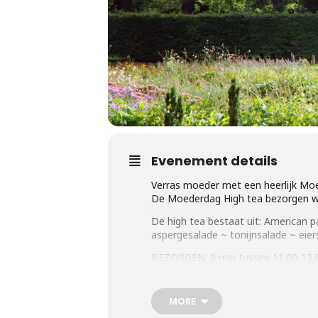
Evenement details
Verras moeder met een heerlijk Moed
De Moederdag High tea bezorgen we b
De high tea bestaat uit:
American pa
aspergesalade ~ tonijnsalade ~ eie
BEZORGEN: 9 mei tussen 11.00-13.
AFHALEN: 9 mei vanaf 12.00 uur
Bestellen kan t/m 7 mei via:
deze be
MORE
Vanaf 2 personen ~ 19,50 p.p.