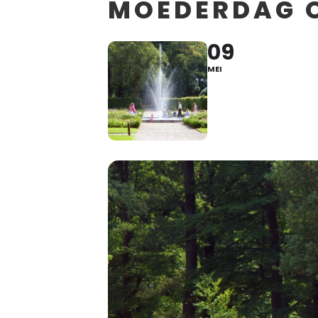
MOEDERDAG O
09
MEI