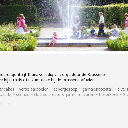
erdagontbijt thuis, volledig verzorgd door de Brasserie.
ij u thuis of u kunt deze bij de Brasserie afhalen.
ncakes ~ verse aardbeien ~ aspergesoep ~ garnalencocktail ~ divers
rsalade ~ scones ~ clotted cream & jam ~ macaron ~ boterkoek ~
3 
00 uur
stellink