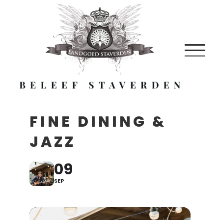
Skip
to
content
FINE DINING &
JAZZ
09
SEP