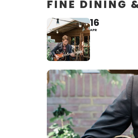
FINE DINING 
16
APR