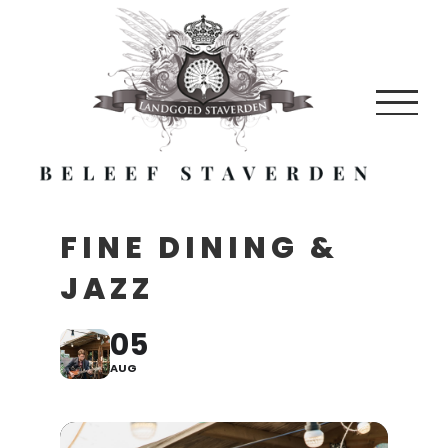
Skip
to
content
FINE DINING &
JAZZ
05
AUG