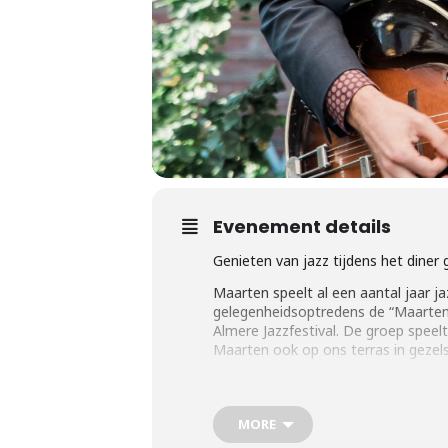
Evenement details
Genieten van jazz tijdens het diner
Maarten speelt al een aantal jaar j
gelegenheidsoptredens de “Maarten
Almere Jazzfestival. De groep speel
Maarten ook op ons terras in gezel
Diner is a la carte – Op reservering
MORE