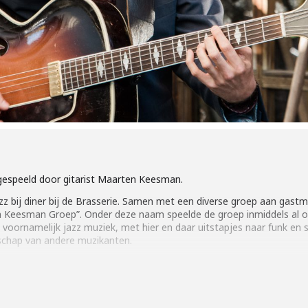
 gespeeld door gitarist Maarten Keesman.
azz bij diner bij de Brasserie. Samen met een diverse groep aan ga
 Keesman Groep”. Onder deze naam speelde de groep inmiddels al op
t voornamelijk jazz muziek, met hier en daar uitstapjes naar funk e
schap van andere muzikanten.
 voorafgaand