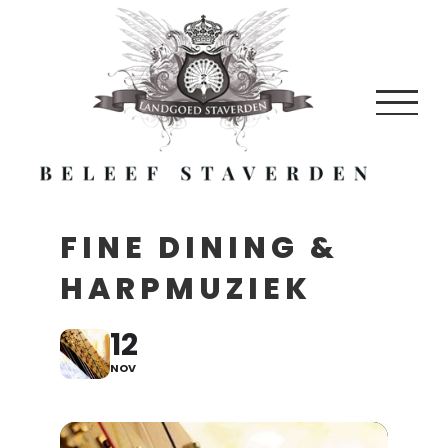
Skip
to
content
FINE DINING &
HARPMUZIEK
12
NOV