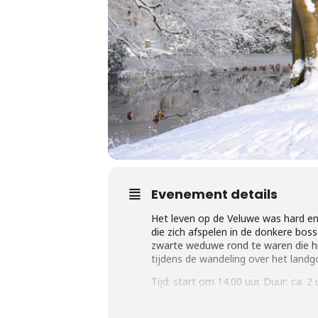
Evenement details
Het leven op de Veluwe was hard en 
die zich afspelen in de donkere bos
zwarte weduwe rond te waren die hi
tijdens de wandeling over het landg
Tijd: start om 14.00 uur. Duur: ca. 2 u
Deelname uitsluitend na registratie