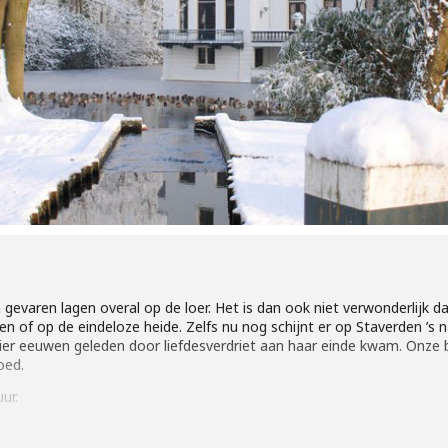
gevaren lagen overal op de loer. Het is dan ook niet verwonderlijk d
sen of op de eindeloze heide. Zelfs nu nog schijnt er op Staverden ’s
er eeuwen geleden door liefdesverdriet aan haar einde kwam. Onze 
oed.
ur.
 op de website www.glk.nl