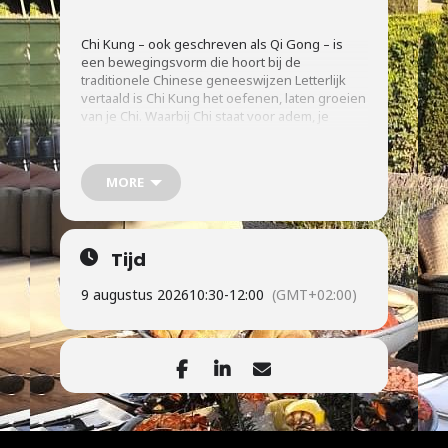
Chi Kung – ook geschreven als Qi Gong – is
een bewegingsvorm die hoort bij de
traditionele Chinese geneeswijzen Letterlijk
vertaald is Chi Kung het oefenen, laten groeien
van je Chi. Waarbij Chi staat voor adem, je
levensenergie.
MORE
Op reservering vooraf. Kosten: 10.00 pp.
Reserveren per mail:
Tijd
brasserie@beleefstaverden.nl
9 augustus 2026
10:30
-
12:00
(GMT+02:00)
Locatie: kasteeltuin of bij slecht weer
hooizolder