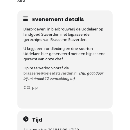
AUG
Evenement details
Bierproeverij in bierbrouwerij de Uddelaer op
landgoed Staverden met bijpassende
gerechtjes van Brasserie Staverden.
U krijgt een rondleiding en drie soorten
Uddelaer-bier geserveerd met een bijpassend
gerecht van onze chef.
Op reservering vooraf via
brasserie@beleefstaverden.nl
(NB: gaat door
bij minimaal 12 aanmeldingen)
€ 25, p.p.
Tijd
11 augustus 2018
16:00
-
17:30