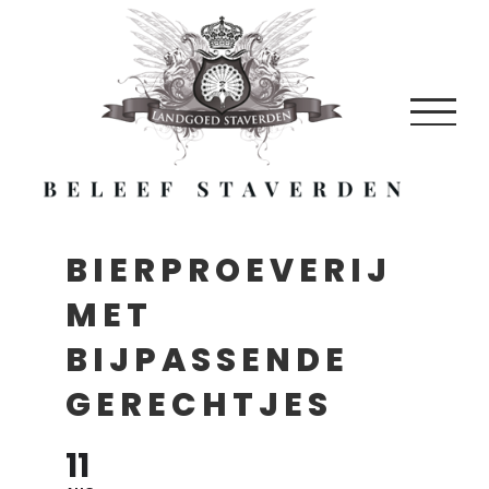
Skip
to
content
BIERPROEVERIJ
MET
BIJPASSENDE
GERECHTJES
11