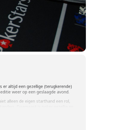
 er altijd een gezellige (terugkerende)
meditie weer op een geslaagde avond.
et alleen de eigen starthand een rol,
anders. Daarnaast is poker gezellig en
jn om een korte poker workshop te