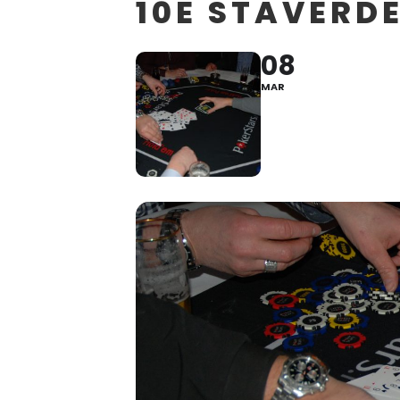
10E STAVERD
08
MAR