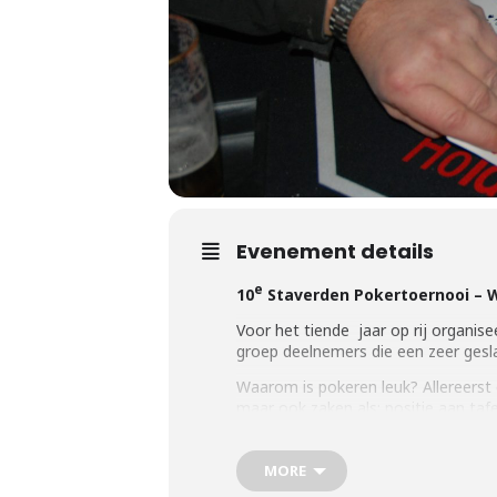
Evenement details
e
10
Staverden Pokertoernooi – W
Voor het tiende jaar op rij organise
groep deelnemers die een zeer gesl
Waarom is pokeren leuk? Allereerst 
maar ook zaken als: positie aan taf
biedt het veel mogelijkheden tot n
Ook de minder ervaren pokeraars k
MORE
geven over de belangrijkste spelrege