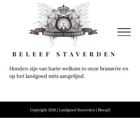
Skip
to
content
Honden zijn van harte welkom in onze brasserie en
op het landgoed mits aangelijnd.
Copyright 2026 | Landgoed Staverden | Blocq12