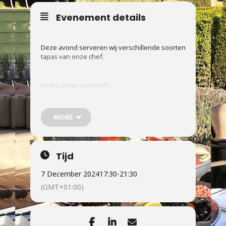
Evenement details
Deze avond serveren wij verschillende soorten
tapas van onze chef.
Kom culinair genieten!
Op reservering vooraf. Kosten: 37,50 p.p.
MORE
Reserveren per mail:
brasserie@beleefstaverden.nl
Tijd
7 December 2024
17:30
-
21:30
(GMT+01:00)