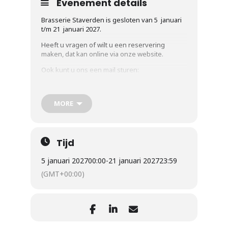
Evenement details
Brasserie Staverden is gesloten van 5 januari
t/m 21 januari 2027.
Heeft u vragen of wilt u een reservering
maken, dat kan online via onze website.
Ook kunt u ons een mail sturen:
brasserie@beleefstaverden.nl
Vanaf vrijdag 22 januari 2027 zijn wij weer
MORE
geopend.
Openingstijden vanaf 22 januari 2027:
Woensdag t/m donderdag van 10:30 tot 18:00
Tijd
Vrijdag t/m zondag van 11:00 tot 20:00
5 januari 2027
00:00
-
21 januari 2027
23:59
(Elke maandag is de brasserie gesloten (m.u.v.
(GMT+00:00)
feestdagen)
Bij feesten en partijen gelden andere
openingstijden volgens afspraak.